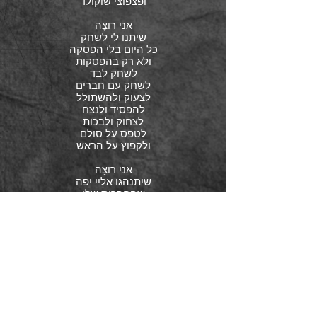
ופצפוצי שוקולד
אני רוצֶה
שיתנו לי לשחק
כל היום בלי הפסקה
ולא רק בהפסקות
לשחק לבד
לשחק עם חברים
לצעוק ולהשתולל
להפסיד ולנצח
לצחוק ולבכות
לטפס על סולם
ולקפוץ על הראש
אני רוצָה
שיתנהגו אליי יפה
שהחברות שלי
לא יריבו איתי
גם כשאני מעצבנת
שהבנים לא יציקו לי
כשמשעמם להם
שהמורים יהיו נחמדים
גם כשאני מפריעה
שההורים יאהבו אותי
תמיד תמיד תמיד
אז אם לא יגידו לי