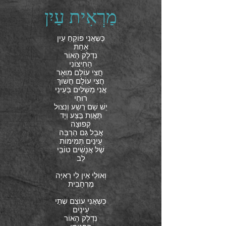
מַרְאִית עַיִן
כֶּשֶאֲנִי פּוֹקֵחַ עַיִן
אַחַת
נִדְלָק הָאוֹר
הַחִיצוֹנִי
חֲצִי עוֹלָם מוּאָר
חֲצִי עוֹלָם חֲשׁוּךְ
אֲנִי מַשְׁלִים בְּעֵינֵי
רוּחִי
יֵשׁ שָׁם רֶשַע וְנִצּוּל
תַּאֲוַת בֶּצַּע וְיָד
קְפוּצָה
אֲבָל גַּם הַרְבֵּה
עֵינַיִם תְּמִימוֹת
שֶׁל אֲנָשִׁים טוֹבֵי
לֵב
וְאוּלַי אֵין לִי רְאִיָּה
מֶרְחָבִית
כְּשֶאֲנִי עוֹצֵם שְׁתֵי
עֵינַיִם
נִדְלָק הָאוֹר