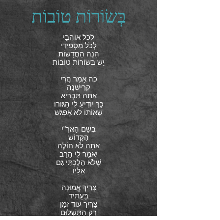
בְּשׂוֹרוֹת טוֹבוֹת
לְכֹל אוֹהֲבַי
לְכֹל מַסְפִּידַי
הִנֵּה הַחֲדָשׁוֹת
יֵשׁ בְּשׂוֹרוֹת טוֹבוֹת
כֹּה אָמַר הֲרִי
קְרִישְׁנָה
אַתָּה תַּבְרִיא
כָּךְ יוֹדִיעַ לִי הַגּוּרוּ
שֶׁאוֹתוֹ לֹא אֶפְגֹּש
בְּשֵׁם הָאֲרִ"י
הַקָּדוֹשׁ
אַתָּה לֹא חוֹלֶה
יֹאמַר לִי הָרַב
שֶׁלֹא הָלַכְתִּי גַּם
אֵלָיו
צָרִיךְ אֱמוּנָה
בָּעָתִיד
צָרִיךְ עוֹד זְמָן
רַק הַתַּשְׁלוּם